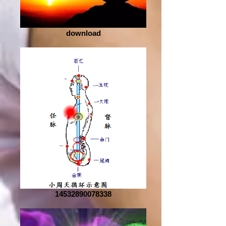
download
14532890078338