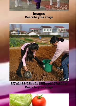
images
Describe your image
5f7b1465f98bd2a155bce617fc604ef
Describe your image