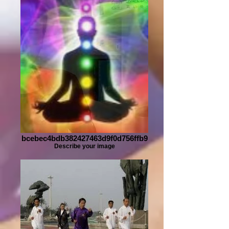
bcebec4bdb382427463d9f0d756ffb9
Describe your image