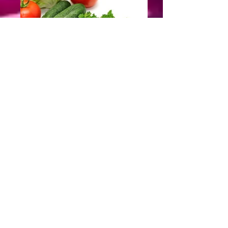
A
Describe your image
5
Describe your image
瀏覽更多