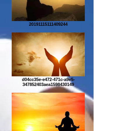
20191115111409244
d04cc35e-e472-471c-a9e5-
347852403aea1598430149