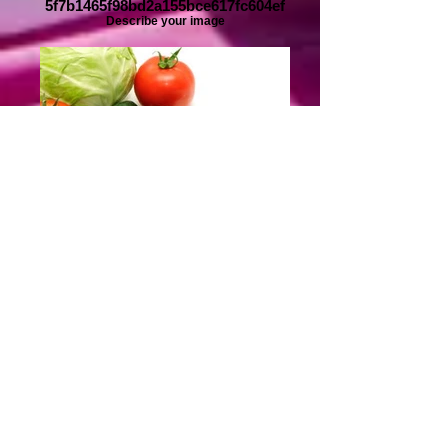
5f7b1465f98bd2a155bce617fc604ef
Describe your image
A
Describe your image
5
Describe your image