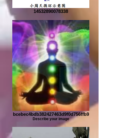
14532890078338
bcebec4bdb382427463d9f0d756ffb9
Describe your image