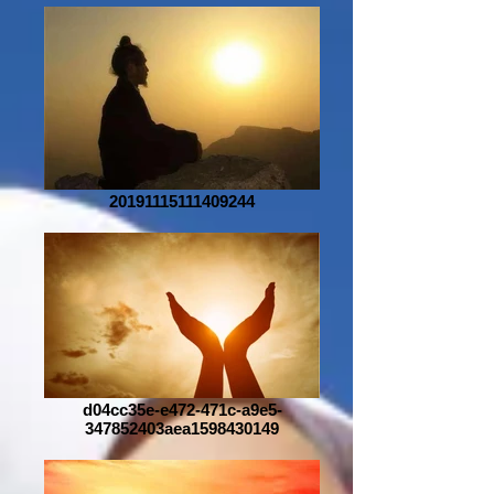
20191115111409244
d04cc35e-e472-471c-a9e5-
347852403aea1598430149