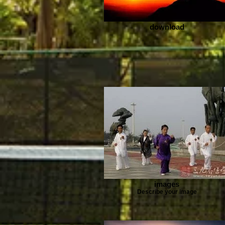
download
images
Describe your image