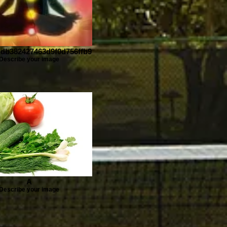
db382427463d9f0d756ffb9
Describe your image
A
Describe your image