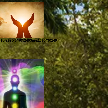
71c-a9e5-347852403aea1598430149