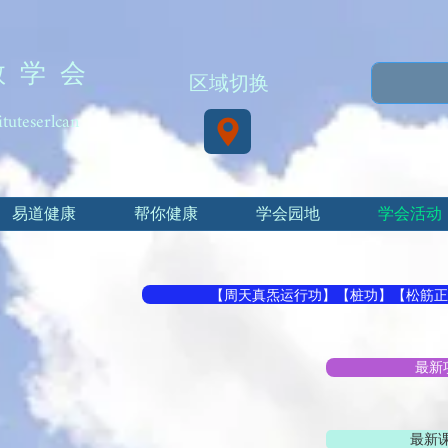
教 学 会
区域切换
ituteserlcan
易道健康
帮你健康
学会园地
学会活动
【周天真炁运行功】【桩功】【松筋正
最新
最新课