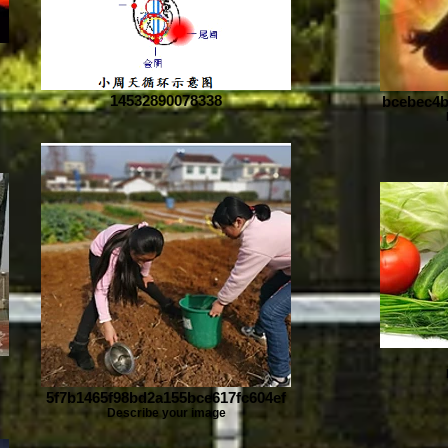
14532890078338
bcebec4b
5f7b1465f98bd2a155bce617fc604ef
Describe your image