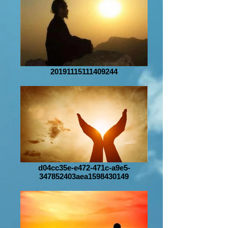
20191115111409244
d04cc35e-e472-471c-a9e5-
347852403aea1598430149