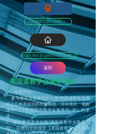
DONATION 捐赠>>
Enter the English version英文
返回
美国道教学会服务条款
一、免责声明
参与者在自愿接受和使用“美国道教学会网
站上公布及提供的所有信息、活动项目、课程
课件”（下称美国道教学会服务内 容）时承
诺：
1、参与者同意并知晓“美国道教学会服务内
容”；完全同意和接受【美国道教学会的服务
条款】的各项内容并承担全部相应法律责任。