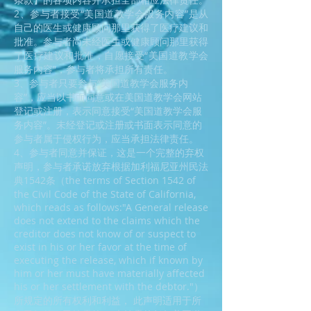
2、参与者接受“美国道教学会服务内容”是从
自己的医生或健康顾问那里获得了医疗建议和
批准。参与者尚未经医生或健康顾问那里获得
了医疗建议和批准，自愿接受“美国道教学会
服务内容”，参与者将承担所有责任。
3、参与者只要参与“美国道教学会服务内
容”，应当以书面同意或在美国道教学会网站
登记或注册，表示同意接受“美国道教学会服
务内容”。未经登记或注册或书面表示同意的
参与者属于侵权行为，应当承担法律责任。
4、参与者同意并保证，这是一个完整的弃权
声明，参与者承诺放弃根据加利福尼亚州民法
典1542条（the terms of Section 1542 of
the Civil Code of the State of California,
which reads as follows:"A General release
does not extend to the claims which the
creditor does not know of or suspect to
exist in his or her favor at the time of
executing the release, which if known by
him or her must have materially affected
his or her settlement with the debtor."）
所规定的所有权利和利益， 此声明适用于所