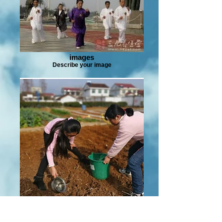
images
Describe your image
5f7b1465f98bd2a155bce617fc604ef
Describe your image