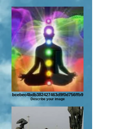
bcebec4bdb382427463d9f0d756ffb9
Describe your image