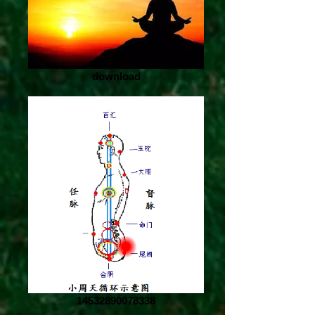
download
14532890078338