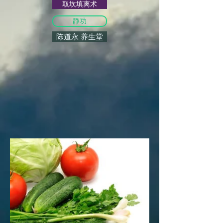
取坎填离术
静功
陈道永 养生堂