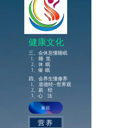
健康文化
三、会休息
懂睡眠
1、 睡 觉
2、休 眠
3、催 眠
四、会养生
懂修养
1、 道德经--世界观
2、易 经
3、心 法
返回
营养