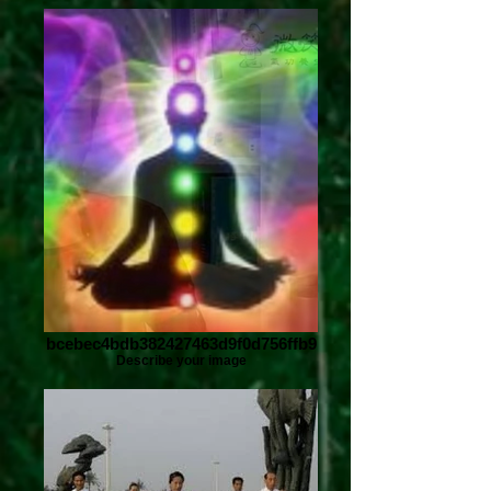
bcebec4bdb382427463d9f0d756ffb9
Describe your image