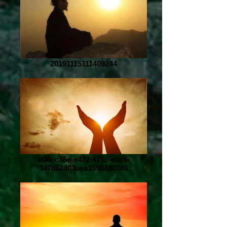
20191115111409244
d04cc35e-e472-471c-a9e5-
347852403aea1598430149