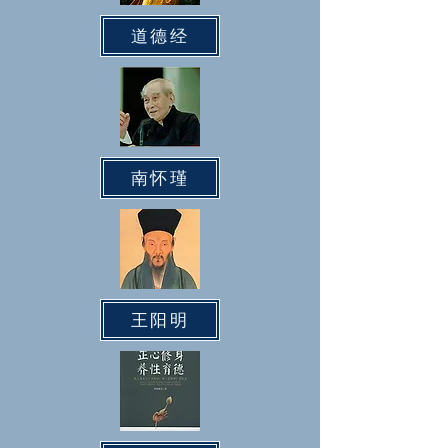
道德经
南怀瑾
王阳明