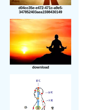
d04cc35e-e472-471c-a9e5-
347852403aea1598430149
download