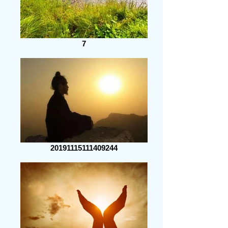
7
20191115111409244