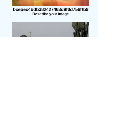
bcebec4bdb382427463d9f0d756ffb9
Describe your image
images
Describe your image