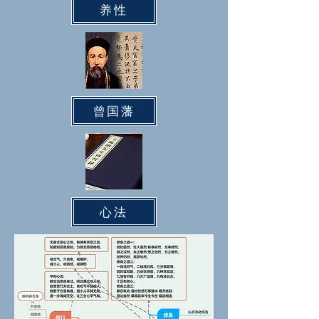
养性
曾国藩
心法